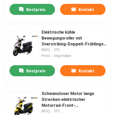
Bestpreis
Kontakt
Elektrische kühle
Bewegungsroller mit
Overstriking-Doppelt-Frühlings-
Stoßdämpfer
MOQ：1PC
Preis：negotiable
Bestpreis
Kontakt
Schwanzloser Motor lange
Strecken-elektrischer
Motorrad-Front-
Scheibenbremse DCs
MOQ：1PC