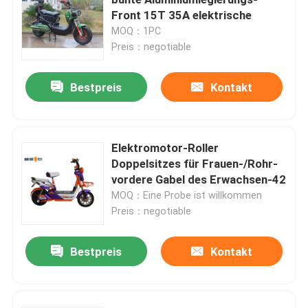
Front 15T 35A elektrische
MOQ：1PC
Elektrische Gleichgewicht Roller
Preis：negotiable
Pedal-elektrischer Roller
Bestpreis
Kontakt
Damen-elektrischer Roller
Elektromotor-Roller
Doppelsitzes für Frauen-/Rohr-
Elektrischer Roller EWG
vordere Gabel des Erwachsen-42
MOQ：Eine Probe ist willkommen
Lange Strecken-elektrischer Roller
Preis：negotiable
Bestpreis
Kontakt
Erwachsenes elektrisches Fahrrad
Faltendes elektrisches Fahrrad