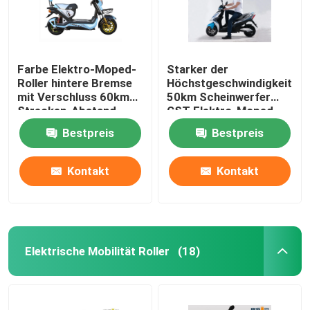
Farbe Elektro-Moped-
Starker der
Roller hintere Bremse
Höchstgeschwindigkeits-
mit Verschluss 60km
50km Scheinwerfer
Strecken-Abstand
CST Elektro-Moped-
Roller-des Doppelt-
Bestpreis
Bestpreis
LED schlauchlos
Kontakt
Kontakt
Elektrische Mobilität Roller
(18)