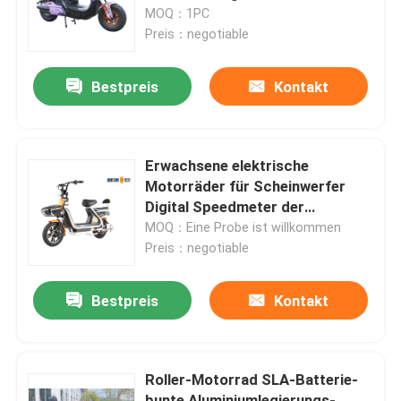
MOQ：1PC
Preis：negotiable
Fabrik-Ausflug
Bestpreis
Kontakt
Qualitätskontrolle
Treten Sie mit uns in Verbindung
Erwachsene elektrische
Motorräder für Scheinwerfer
Digital Speedmeter der
Fordern Sie ein Zitat
Jugendlich-LED
MOQ：Eine Probe ist willkommen
Preis：negotiable
Elektro-Moped-Roller
Bestpreis
Kontakt
Elektro-Motorroller
Roller-Motorrad SLA-Batterie-
Elektrische Mobilität Roller
bunte Aluminiumlegierungs-