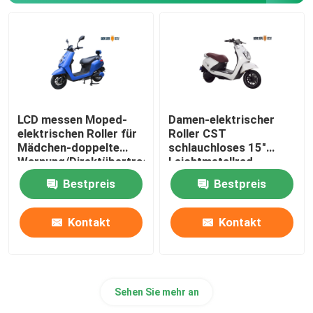
LCD messen Moped-
Damen-elektrischer
elektrischen Roller für
Roller CST
Mädchen-doppelte
schlauchloses 15"
Warnung/Direktübertragung
Leichtmetallrad-
Naben-
Bestpreis
Bestpreis
Höchstgeschwindigkeit
50Km/h
Kontakt
Kontakt
Sehen Sie mehr an