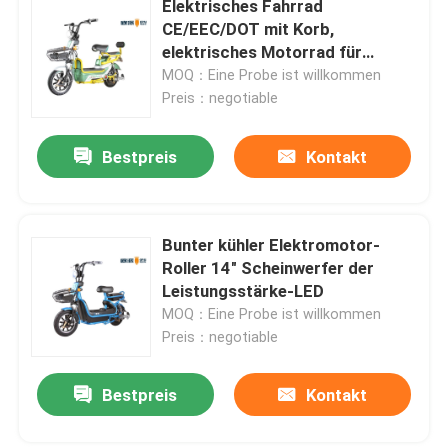
Elektrisches Fahrrad
CE/EEC/DOT mit Korb,
Intelligentes elektrisches Fahrrad
elektrisches Motorrad für
Erwachsene
MOQ：Eine Probe ist willkommen
Preis：negotiable
Elektrischer Mini Car
Bestpreis
Kontakt
elektrisches Fracht Dreirad
Elektrisches Sport-Motorrad
Bunter kühler Elektromotor-
Roller 14" Scheinwerfer der
Leistungsstärke-LED
MOQ：Eine Probe ist willkommen
Preis：negotiable
Bestpreis
Kontakt