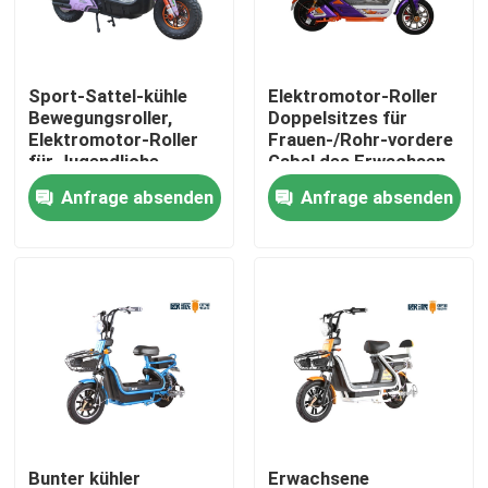
Fabrik-Ausflug
Sport-Sattel-kühle
Elektromotor-Roller
Bewegungsroller,
Doppelsitzes für
Qualitätskontrolle
Elektromotor-Roller
Frauen-/Rohr-vordere
für Jugendliche
Gabel des Erwachsen-
42
Anfrage absenden
Anfrage absenden
Treten Sie mit uns in Verbindung
Fordern Sie ein Zitat
Elektro-Moped-Roller
Elektro-Motorroller
Elektrische Mobilität Roller
Bunter kühler
Erwachsene