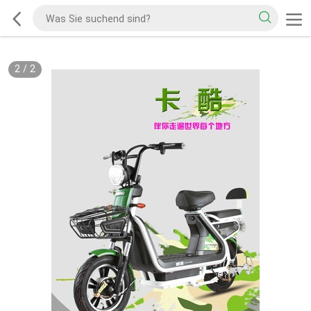
2
/
2