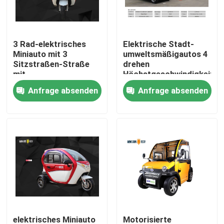
Produkte
3 Rad-elektrisches
Elektrische Stadt-
Miniauto mit 3
umweltsmäßigautos 4
Elektro-Moped-Roller
Sitzstraßen-Straße
drehen
mit
Höchstgeschwindigkeit
Aluminiumleichtmetallrad
des Antriebs-45km/H
Anfrage absenden
Anfrage absenden
Elektro-Motorroller
Elektrische Mobilität Roller
Elektrische Gleichgewicht Roller
Pedal-elektrischer Roller
Damen-elektrischer Roller
elektrisches Miniauto
Motorisierte