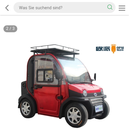
2
/
3