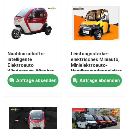
Nachbarschafts-
Leistungsstärke-
intelligente
elektrisches Miniauto,
Elektroauto
Minielektroauto-
Windscrean-Wischer-
Handbremsdoppelsitze
Rückseiten-Knopf-
Anfrage absenden
Anfrage absenden
Scheibenbremse
Nach Hause
Über uns
Kontakte