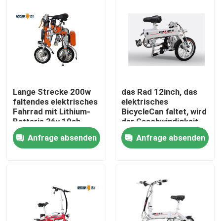
Lange Strecke 200w
das Rad 12inch, das
faltendes elektrisches
elektrisches
Fahrrad mit Lithium-
BicycleCan faltet, wird
Batterie 36v 10ah
der Geschwindigkeit
25km/h in des Auto-
Anfrage absenden
Anfrage absenden
Stiefel-250w 36v8ah
gehalten
Nach Hause
Über uns
Kontakte