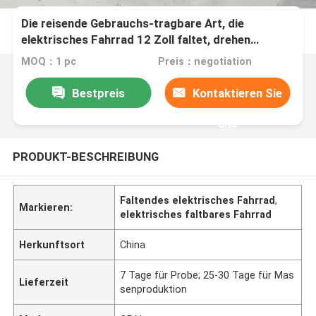
Die reisende Gebrauchs-tragbare Art, die
elektrisches Fahrrad 12 Zoll faltet, drehen
genehmigtes Lithium-Batterie 36v10ah CER
MOQ：1 pc
Preis：negotiation
Bestpreis
Kontaktieren Sie
uns
PRODUKT-BESCHREIBUNG
Faltendes elektrisches Fahrrad
,
Markieren:
elektrisches faltbares Fahrrad
Herkunftsort
China
7 Tage für Probe; 25-30 Tage für Mas
Lieferzeit
senproduktion