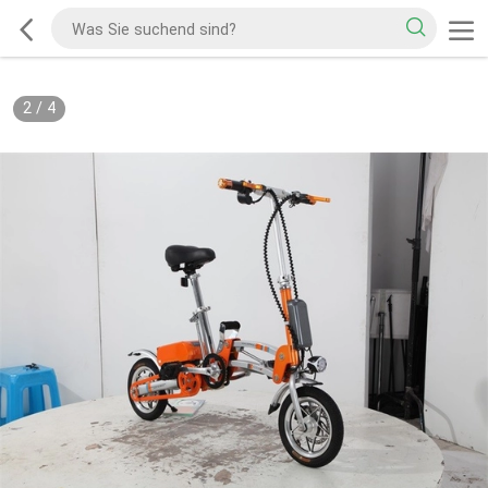
2
/
4