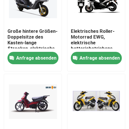
Fabrik-Ausflug
Große hintere Größen-
Elektrisches Roller-
Qualitätskontrolle
Doppelsitze des
Motorrad EWG,
Kasten-lange
elektrische
Strecken-elektrische
batteriebetriebene
Treten Sie mit uns in Verbindung
Roller-72V45AH
Roller für Erwachsene
Anfrage absenden
Anfrage absenden
große der Blei-Säure-
Batterie-100km
Fordern Sie ein Zitat
Elektro-Moped-Roller
Elektro-Motorroller
Elektrische Mobilität Roller