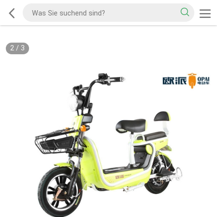
2
/
3