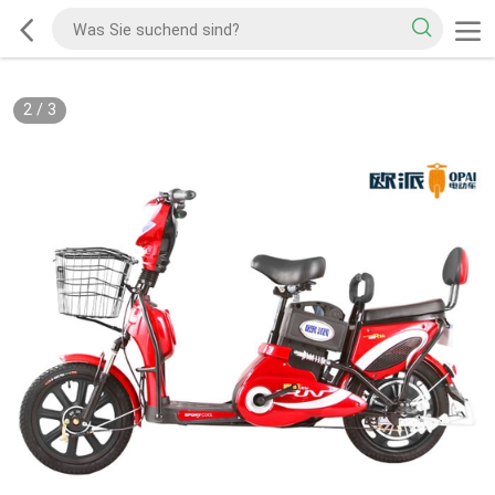
2
/
3