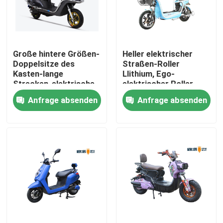
Fabrik-Ausflug
Große hintere Größen-
Heller elektrischer
Qualitätskontrolle
Doppelsitze des
Straßen-Roller
Kasten-lange
Llithium, Ego-
Strecken-elektrische
elektrischer Roller-
Treten Sie mit uns in Verbindung
Roller-72V45AH
Motor 48v 500w
Anfrage absenden
Anfrage absenden
große der Blei-Säure-
Batterie-100km
Fordern Sie ein Zitat
Elektro-Moped-Roller
Elektro-Motorroller
Elektrische Mobilität Roller