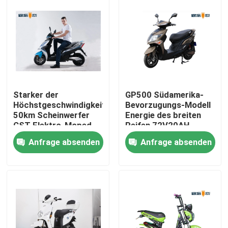
Starker der
GP500 Südamerika-
Höchstgeschwindigkeits-
Bevorzugungs-Modell
50km Scheinwerfer
Energie des breiten
CST Elektro-Moped-
Reifen 72V20AH
Roller-des Doppelt-
Elektro-Moped-
Anfrage absenden
Anfrage absenden
LED schlauchlos
Rollers Bleisäure-
2000W neues
Haus
Produkte
Über uns