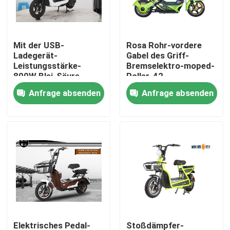
Fabrik-Ausflug
Mit der USB-
Rosa Rohr-vordere
Ladegerät-
Gabel des Griff-
Qualitätskontrolle
Leistungsstärke-
Bremselektro-moped-
800W Blei-Säure-
Roller-42
Batterie LCD
Anfrage absenden
Anfrage absenden
Treten Sie mit uns in Verbindung
Speedmeter Elektro-
Moped-des Roller-
60v20ah
Fordern Sie ein Zitat
Elektro-Moped-Roller
Elektro-Motorroller
Elektrische Mobilität Roller
Elektrisches Pedal-
Stoßdämpfer-