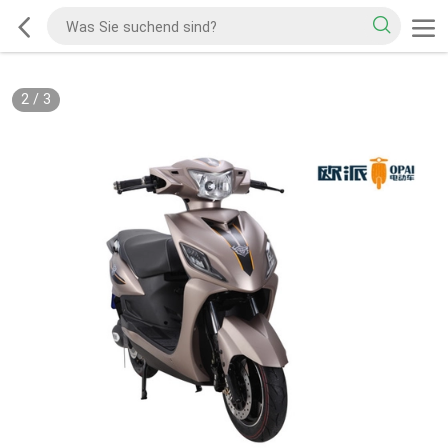
2
/
3