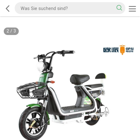
2
/
3