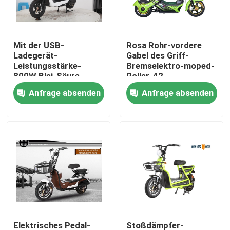
Fabrik-Ausflug
Mit der USB-
Rosa Rohr-vordere
Ladegerät-
Gabel des Griff-
Qualitätskontrolle
Leistungsstärke-
Bremselektro-moped-
800W Blei-Säure-
Roller-42
Batterie LCD
Anfrage absenden
Anfrage absenden
Treten Sie mit uns in Verbindung
Speedmeter Elektro-
Moped-des Roller-
60v20ah
Fordern Sie ein Zitat
Elektro-Moped-Roller
Elektro-Motorroller
Elektrische Mobilität Roller
Elektrisches Pedal-
Stoßdämpfer-