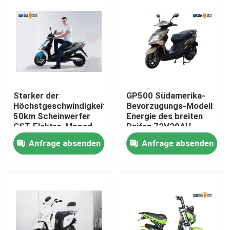
Starker der
GP500 Südamerika-
Höchstgeschwindigkeits-
Bevorzugungs-Modell
50km Scheinwerfer
Energie des breiten
CST Elektro-Moped-
Reifen 72V20AH
Roller-des Doppelt-
Elektro-Moped-
Anfrage absenden
Anfrage absenden
LED schlauchlos
Rollers Bleisäure-
2000W neues
Haus
Produkte
Über uns