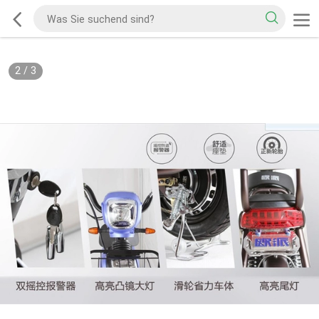
2
/
3