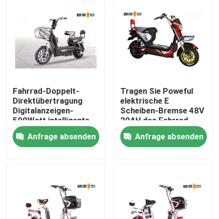
Fahrrad-Doppelt-
Tragen Sie Poweful
Direktübertragung
elektrische E
Digitalanzeigen-
Scheiben-Bremse 48V
500Watt intelligente
20AH des Fahrrad-
elektrische mit
Roller-800W zur
Anfrage absenden
Anfrage absenden
Warnung
Schau
Haus
Produkte
Über uns