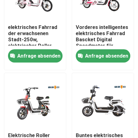
Fabrik-Ausflug
elektrisches Fahrrad
Vorderes intelligentes
der erwachsenen
elektrisches Fahrrad
Qualitätskontrolle
Stadt-250w,
Bascket Digital
elektrischer Roller
Speedmeter für
Doppelsitzes mit
erwachsene lange
Anfrage absenden
Anfrage absenden
Treten Sie mit uns in Verbindung
Schemel
Strecke
Fordern Sie ein Zitat
Elektro-Moped-Roller
Elektro-Motorroller
Elektrische Mobilität Roller
Elektrische Roller
Buntes elektrisches