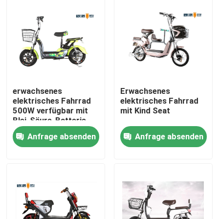
erwachsenes
Erwachsenes
elektrisches Fahrrad
elektrisches Fahrrad
500W verfügbar mit
mit Kind Seat
Blei-Säure-Batterie
des Pedal-elektrischer
Anfrage absenden
Anfrage absenden
Roller-48v20ah
Haus
Produkte
Über uns