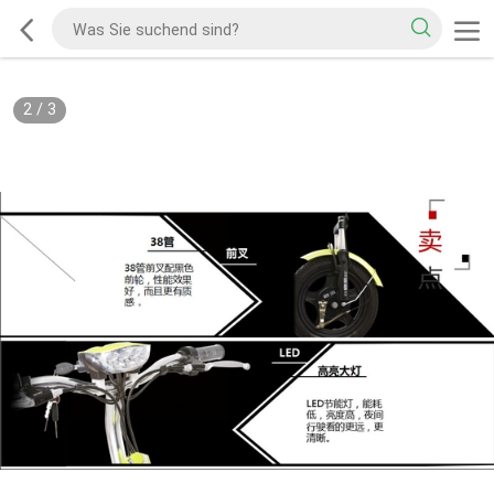
2
/
3