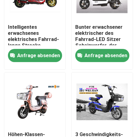
Fabrik-Ausflug
Intelligentes
Bunter erwachsener
erwachsenes
elektrischer des
Qualitätskontrolle
elektrisches Fahrrad-
Fahrrad-LED Sitzer
lange Strecke
Scheinwerfer-der
Höchstgeschwindigkeits-
Anfrage absenden
Anfrage absenden
Treten Sie mit uns in Verbindung
30-40km/h 2
Fordern Sie ein Zitat
Elektro-Moped-Roller
Elektro-Motorroller
Elektrische Mobilität Roller
Höhen-Klassen-
3 Geschwindigkeits-