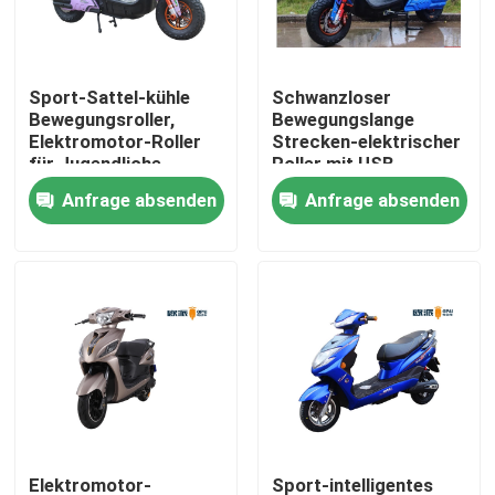
Produkte
Sport-Sattel-kühle
Schwanzloser
Bewegungsroller,
Bewegungslange
Elektro-Moped-Roller
Elektromotor-Roller
Strecken-elektrischer
für Jugendliche
Roller mit USB-
Ladegerät-
Anfrage absenden
Anfrage absenden
Elektro-Motorroller
Scheibenbremse
Elektrische Mobilität Roller
Elektrische Gleichgewicht Roller
Pedal-elektrischer Roller
Damen-elektrischer Roller
Elektromotor-
Sport-intelligentes