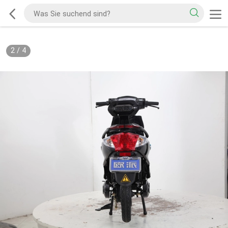
2
/
4