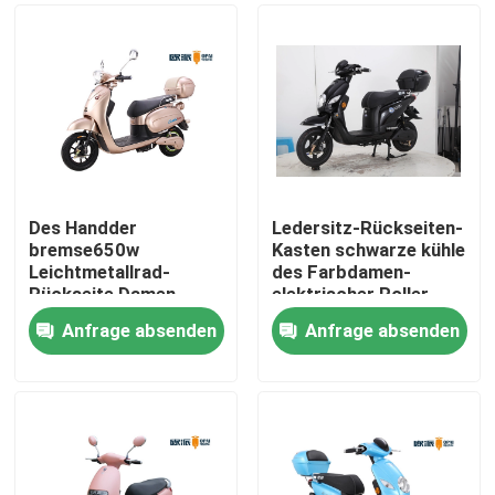
Des Handder
Ledersitz-Rückseiten-
bremse650w
Kasten schwarze kühle
Leichtmetallrad-
des Farbdamen-
Rückseite Damen-
elektrischer Roller-
elektrische Roller-60v
600W 800w weicher
Anfrage absenden
Anfrage absenden
20ah
Haus
Produkte
Über uns