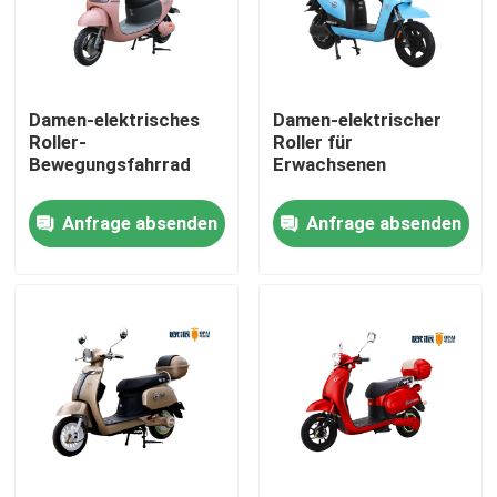
Fabrik-Ausflug
Damen-elektrisches
Damen-elektrischer
Qualitätskontrolle
Roller-
Roller für
Bewegungsfahrrad
Erwachsenen
Treten Sie mit uns in Verbindung
Anfrage absenden
Anfrage absenden
Fordern Sie ein Zitat
Elektro-Moped-Roller
Elektro-Motorroller
Elektrische Mobilität Roller