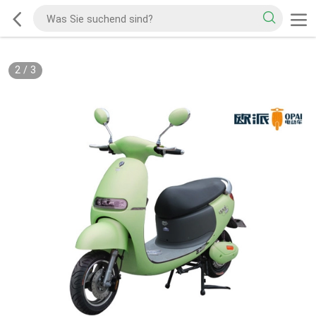
2
/
3